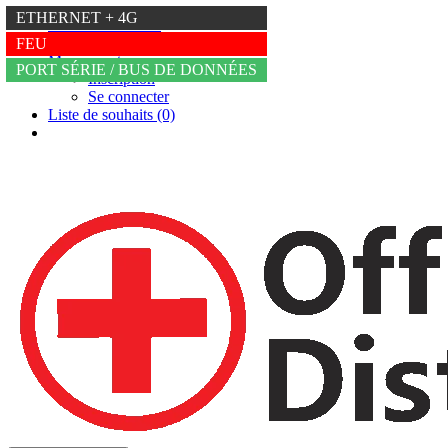
4G
ETHERNET + 4G
+36 20 234 6667
info@trikdis.hu
FEU
FEU
Mon compte
PORT SÉRIE / BUS DE DONNÉES
Inscription
Se connecter
Liste de souhaits (0)