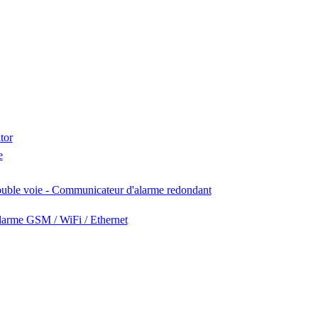
tor
e
uble voie - Communicateur d'alarme redondant
larme GSM / WiFi / Ethernet