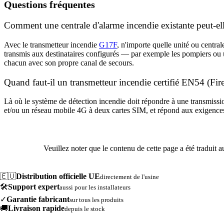
Questions fréquentes
Comment une centrale d'alarme incendie existante peut-el
Avec le transmetteur incendie
G17F
, n'importe quelle unité ou centra
transmis aux destinataires configurés — par exemple les pompiers ou un
chacun avec son propre canal de secours.
Quand faut-il un transmetteur incendie certifié EN54 (Fi
Là où le système de détection incendie doit répondre à une transmissio
et/ou un réseau mobile 4G à deux cartes SIM, et répond aux exigences 
Veuillez noter que le contenu de cette page a été traduit 
🇪🇺
Distribution officielle UE
directement de l'usine
🛠️
Support expert
aussi pour les installateurs
✓
Garantie fabricant
sur tous les produits
🚚
Livraison rapide
depuis le stock