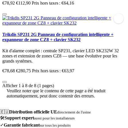
€78,92
€112,90
Prix hors taxes : €64,16
Trikdis SP231 2G Panneau de configuration intelligente +
expanneur de zone CZ8 + clavier SK232
Kit d'alarme complet : centrale SP231, clavier LED SK232W 32
zones et extension de zones CZ8 — une base évolutive pour les
grands systèmes.
€78,68
€280,75
Prix hors taxes : €63,97
Afficher 1 à 8 de 8 (1 pages)
Veuillez noter que le contenu de cette page a été traduit
automatiquement, peut donc contenir des erreurs.
🇪🇺
Distribution officielle UE
directement de l'usine
🛠️
Support expert
aussi pour les installateurs
✓
Garantie fabricant
sur tous les produits