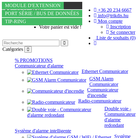
PORT SÉRIE / BUS DE DONNÉES
ETHERNET
4G
4G
ETHERNET
MODULE D'EXTENSION
+36 20 234 6667
0 article(s) - €0,00
TIP-RING
TIP-RING
PORT SÉRIE / BUS DE DONNÉES
PORT SÉRIE / BUS DE DONNÉES
PORT SÉRIE / BUS DE DONNÉES
info@trikdis.hu
Mon compte
ETHERNET + 4G
TIP-RING
TIP-RING
Inscription
Votre panier est vide !
Se connecter
Liste de souhaits (0)
Catégories
% PROMOTIONS
Communicateur d'alarme
Ethernet Communicator
GSM Alarm
Communicator
Communicateur
d'incendie
Radio-communicateur
Double voie -
Communicateur
d'alarme
redondant
Système d'alarme intelligente
Système