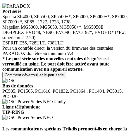
Port série
Spectra
SP4000, SP5500, SP5500+*, SP6000, SP6000+*, SP7000,
SP7000+*, SP65
, 1727, 1728, 1738
Magellan
MG5000, MG5050, MG5050+*,
MG5050E
DIGIPLEX EVO48, NE96, EVO96,
EVO192*, EVOHD*
(*Fw.
supérieure à 7.50)
ESPRIT E55, 728ULT, 738ULT
Pour un contrôle direct, la version du firmware des centrales
PARADOX doit être au minimum V.4.
* Le
port série
sur les
nouvelles centrales désignées est
verrouillé en usine. Le port doit être activé avant toute
communication avec un appareil externe.
Comment déverrouiller le port série
Bus de données
PC585, PC1565, PC1616, PC1832, PC1864
, PC1404, PC5015,
PC5020
Ligne téléphonique
TIP-RING
Les communicateurs spéciaux Trikdis prennent-ils en charge la