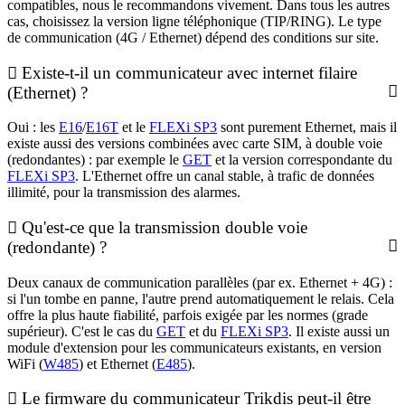
compatibles, nous le recommandons vivement. Dans tous les autres
cas, choisissez la version ligne téléphonique (TIP/RING). Le type
de communication (4G / Ethernet) dépend des conditions sur site.
Existe-t-il un communicateur avec internet filaire
(Ethernet) ?
Oui : les
E16
/
E16T
et le
FLEXi SP3
sont purement Ethernet, mais il
existe aussi des versions combinées avec carte SIM, à double voie
(redondantes) : par exemple le
GET
et la version correspondante du
FLEXi SP3
. L'Ethernet offre un canal stable, à trafic de données
illimité, pour la transmission des alarmes.
Qu'est-ce que la transmission double voie
(redondante) ?
Deux canaux de communication parallèles (par ex. Ethernet + 4G) :
si l'un tombe en panne, l'autre prend automatiquement le relais. Cela
offre la plus haute fiabilité, parfois exigée par les normes (grade
supérieur). C'est le cas du
GET
et du
FLEXi SP3
. Il existe aussi un
module d'extension pour les communicateurs existants, en version
WiFi (
W485
) et Ethernet (
E485
).
Le firmware du communicateur Trikdis peut-il être