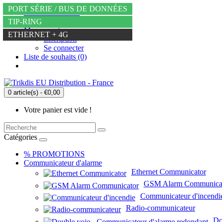
TIP-RING
4G
4G
4G
4G
PORT SÉRIE / BUS DE DONNÉES
+36 20 234 6667
info@trikdis.hu
PORT SÉRIE / BUS DE DONNÉES
PORT SÉRIE / BUS DE DONNÉES
TIP-RING
PORT SÉRIE / BUS DE DONNÉES
TIP-RING
Mon compte
TIP-RING
TIP-RING
ETHERNET + 4G
Inscription
Se connecter
Liste de souhaits (0)
0 article(s) - €0,00
Votre panier est vide !
Catégories
% PROMOTIONS
Communicateur d'alarme
Ethernet Communicator
GSM Alarm Communica
Communicateur d'incendi
Radio-communicateur
Do