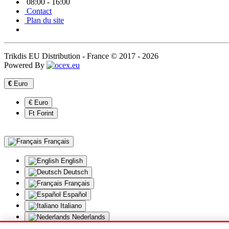
08:00 - 16:00
Contact
Plan du site
Trikdis EU Distribution - France © 2017 - 2026
Powered By
€
Euro
€ Euro
Ft Forint
Français
English
Deutsch
Français
Español
Italiano
Nederlands
Polski