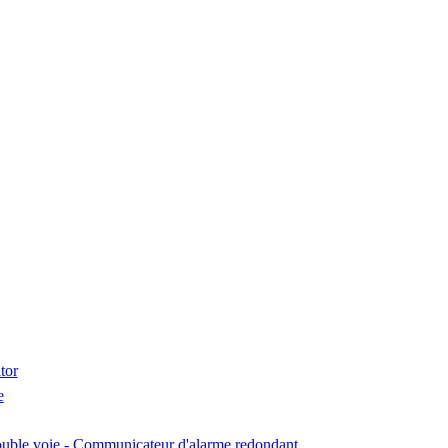
tor
e
uble voie - Communicateur d'alarme redondant