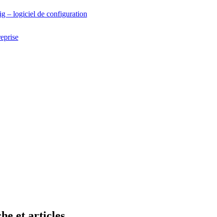
g – logiciel de configuration
eprise
he et articles