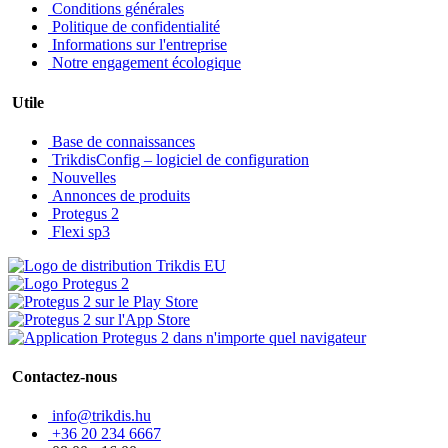
Conditions générales
Politique de confidentialité
Informations sur l'entreprise
Notre engagement écologique
Utile
Base de connaissances
TrikdisConfig – logiciel de configuration
Nouvelles
Annonces de produits
Protegus 2
Flexi sp3
Contactez-nous
info@trikdis.hu
+36 20 234 6667