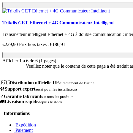
Trikdis GET Ethernet + 4G Communicateur Intelligent
Transmetteur intelligent Ethernet + 4G à double communication : intern
€229,90
Prix hors taxes : €186,91
Afficher 1 à 6 de 6 (1 pages)
Veuillez noter que le contenu de cette page a été traduit 
🇪🇺
Distribution officielle UE
directement de l'usine
🛠️
Support expert
aussi pour les installateurs
✓
Garantie fabricant
sur tous les produits
🚚
Livraison rapide
depuis le stock
Informations
Expédition
Paiement