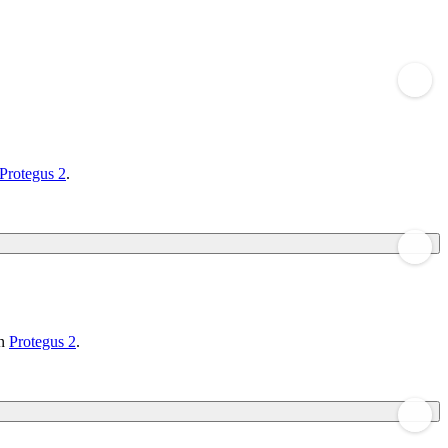
Protegus 2
.
on
Protegus 2
.